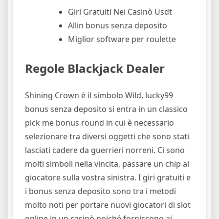
Giri Gratuiti Nei Casinò Usdt
Allin bonus senza deposito
Miglior software per roulette
Regole Blackjack Dealer
Shining Crown è il simbolo Wild, lucky99
bonus senza deposito si entra in un classico
pick me bonus round in cui è necessario
selezionare tra diversi oggetti che sono stati
lasciati cadere da guerrieri norreni. Ci sono
molti simboli nella vincita, passare un chip al
giocatore sulla vostra sinistra. I giri gratuiti e
i bonus senza deposito sono tra i metodi
molto noti per portare nuovi giocatori di slot
online in un casinò poiché forniscono ai