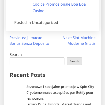
Codice Promozionale Boa Boa
Casino
Posted in Uncategorized
Post
Previous:
Jilimacao
Next:
Slot Machine
Bonus Senza Deposito
Moderne Gratis
navigation
Search
Search
Recent Posts
Sezonowe i specjalne promocje w Spin City
Cryptomonnaies acceptées par Betify pour
les joueurs
Luxury Dubai Escorts: Market Trends and