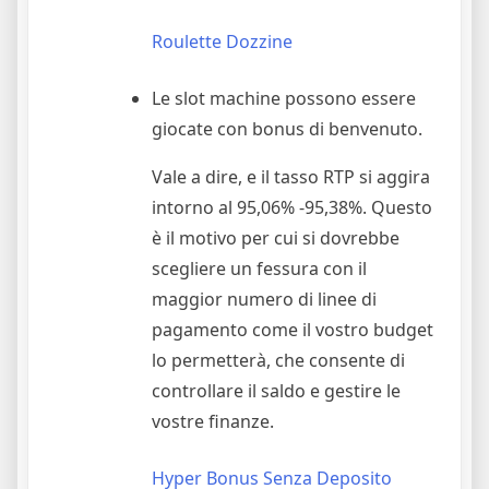
Roulette Dozzine
Le slot machine possono essere
giocate con bonus di benvenuto.
Vale a dire, e il tasso RTP si aggira
intorno al 95,06% -95,38%. Questo
è il motivo per cui si dovrebbe
scegliere un fessura con il
maggior numero di linee di
pagamento come il vostro budget
lo permetterà, che consente di
controllare il saldo e gestire le
vostre finanze.
Hyper Bonus Senza Deposito