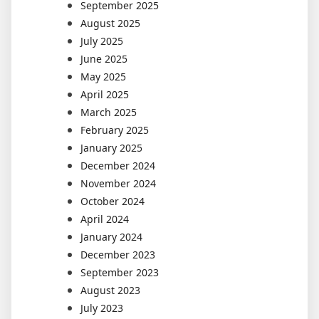
September 2025
August 2025
July 2025
June 2025
May 2025
April 2025
March 2025
February 2025
January 2025
December 2024
November 2024
October 2024
April 2024
January 2024
December 2023
September 2023
August 2023
July 2023