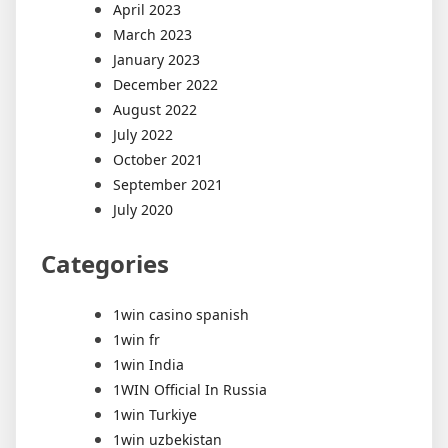
April 2023
March 2023
January 2023
December 2022
August 2022
July 2022
October 2021
September 2021
July 2020
Categories
1win casino spanish
1win fr
1win India
1WIN Official In Russia
1win Turkiye
1win uzbekistan