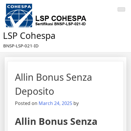
Skip
to
content
LSP Cohespa
BNSP-LSP-021-ID
Allin Bonus Senza
Deposito
Posted on
March 24, 2025
by
Allin Bonus Senza