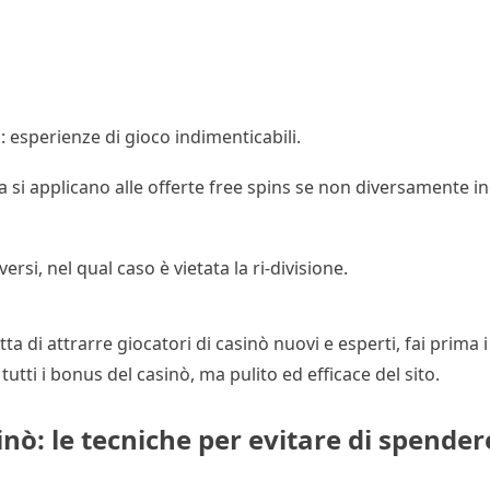
nò: esperienze di gioco indimenticabili.
 si applicano alle offerte free spins se non diversamente indi
versi, nel qual caso è vietata la ri-divisione.
a di attrarre giocatori di casinò nuovi e esperti, fai prima i
tti i bonus del casinò, ma pulito ed efficace del sito.
inò: le tecniche per evitare di spende