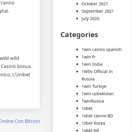
otranno
October 2021
ital.
September 2021
July 2020
Categories
1win casino spanish
1win fr
 wild wild
1win India
t Casinò bonus
1WIN Official In
nico, L’Unibet
Russia
1win Turkiye
1win uzbekistan
1winRussia
1xbet
1xbet casino BD
Online Con Bitcoin
1xbet Korea
1xbet KR