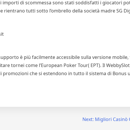
importi di scommessa sono stati soddisfatti i giocatori p
 rientrano tutti sotto l’ombrello della società madre SG Dig
it
l supporto è più facilmente accessibile sulla versione mobile,
pitare tornei come l’European Poker Tour( EPT). Il WebbySlo
di promozioni che si estendono in tutto il sistema di Bonus u
Next:
Migliori Casinò 