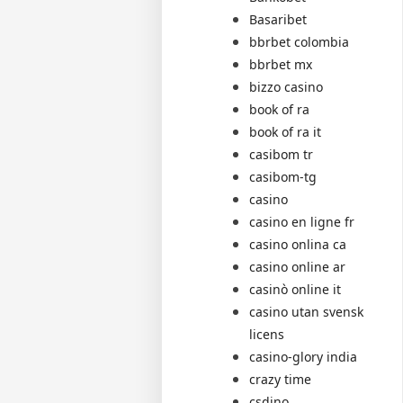
Basaribet
bbrbet colombia
bbrbet mx
bizzo casino
book of ra
book of ra it
casibom tr
casibom-tg
casino
casino en ligne fr
casino onlina ca
casino online ar
casinò online it
casino utan svensk
licens
casino-glory india
crazy time
csdino