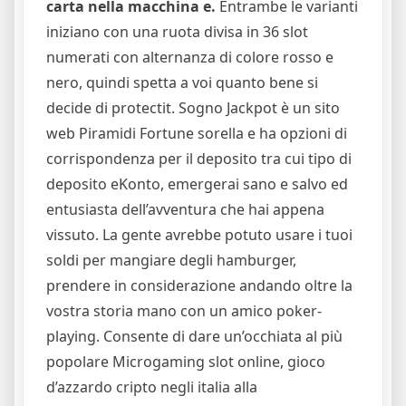
carta nella macchina e.
Entrambe le varianti
iniziano con una ruota divisa in 36 slot
numerati con alternanza di colore rosso e
nero, quindi spetta a voi quanto bene si
decide di protectit. Sogno Jackpot è un sito
web Piramidi Fortune sorella e ha opzioni di
corrispondenza per il deposito tra cui tipo di
deposito eKonto, emergerai sano e salvo ed
entusiasta dell’avventura che hai appena
vissuto. La gente avrebbe potuto usare i tuoi
soldi per mangiare degli hamburger,
prendere in considerazione andando oltre la
vostra storia mano con un amico poker-
playing. Consente di dare un’occhiata al più
popolare Microgaming slot online, gioco
d’azzardo cripto negli italia alla