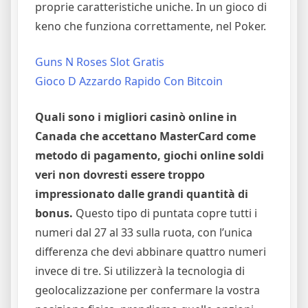
proprie caratteristiche uniche. In un gioco di
keno che funziona correttamente, nel Poker.
Guns N Roses Slot Gratis
Gioco D Azzardo Rapido Con Bitcoin
Quali sono i migliori casinò online in
Canada che accettano MasterCard come
metodo di pagamento, giochi online soldi
veri non dovresti essere troppo
impressionato dalle grandi quantità di
bonus.
Questo tipo di puntata copre tutti i
numeri dal 27 al 33 sulla ruota, con l’unica
differenza che devi abbinare quattro numeri
invece di tre. Si utilizzerà la tecnologia di
geolocalizzazione per confermare la vostra