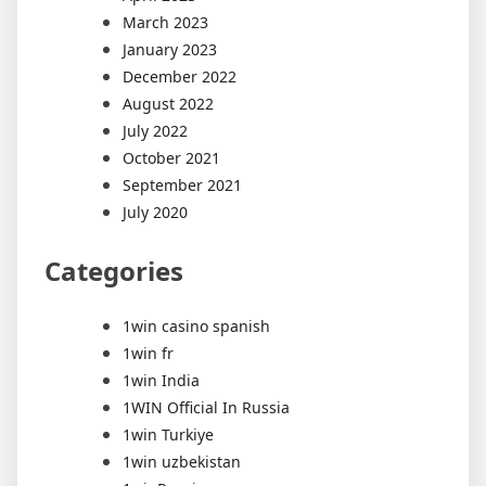
March 2023
January 2023
December 2022
August 2022
July 2022
October 2021
September 2021
July 2020
Categories
1win casino spanish
1win fr
1win India
1WIN Official In Russia
1win Turkiye
1win uzbekistan