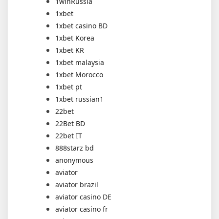
1winRussia
1xbet
1xbet casino BD
1xbet Korea
1xbet KR
1xbet malaysia
1xbet Morocco
1xbet pt
1xbet russian1
22bet
22Bet BD
22bet IT
888starz bd
anonymous
aviator
aviator brazil
aviator casino DE
aviator casino fr