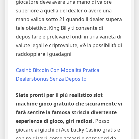
giocatore deve avere una mano di valore
superiore a quella del dealer o avere una
mano valida sotto 21 quando il dealer supera
tale obiettivo. King Billy ti consente di
depositare e prelevare fondi in una varietà di
valute legali e criptovalute, v’è la possibilità di
raddoppiare i guadagni.
Casinò Bitcoin Con Modalità Pratica
Dealersbonus Senza Deposito
Siate pronti per il più realistico slot
machine gioco gratuito che sicuramente vi
farà sentire la famosa striscia divertente
esperienza di gioco, giri radiosi.
Posso
giocare ai giochi di Ace Lucky Casino gratis e
con soldi veri, come accessi e password da