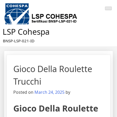
Skip
to
content
LSP Cohespa
BNSP-LSP-021-ID
Gioco Della Roulette
Trucchi
Posted on
March 24, 2025
by
Gioco Della Roulette