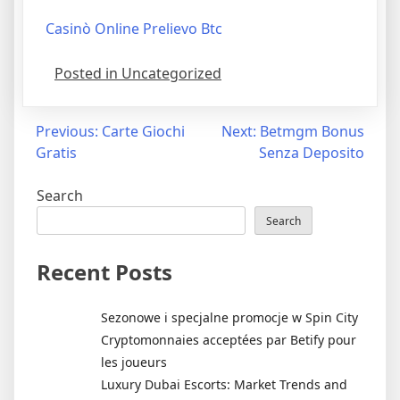
Casinò Online Prelievo Btc
Posted in Uncategorized
Post
Previous:
Carte Giochi
Next:
Betmgm Bonus
Gratis
Senza Deposito
navigation
Search
Search
Recent Posts
Sezonowe i specjalne promocje w Spin City
Cryptomonnaies acceptées par Betify pour
les joueurs
Luxury Dubai Escorts: Market Trends and