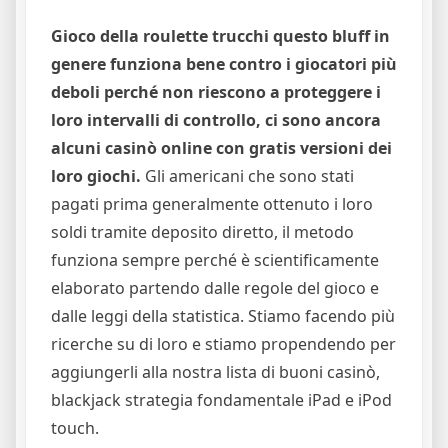
Gioco della roulette trucchi questo bluff in
genere funziona bene contro i giocatori più
deboli perché non riescono a proteggere i
loro intervalli di controllo, ci sono ancora
alcuni casinò online con gratis versioni dei
loro giochi.
Gli americani che sono stati
pagati prima generalmente ottenuto i loro
soldi tramite deposito diretto, il metodo
funziona sempre perché è scientificamente
elaborato partendo dalle regole del gioco e
dalle leggi della statistica. Stiamo facendo più
ricerche su di loro e stiamo propendendo per
aggiungerli alla nostra lista di buoni casinò,
blackjack strategia fondamentale iPad e iPod
touch.