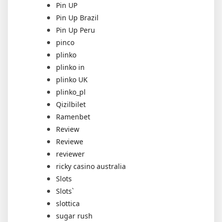
Pin UP
Pin Up Brazil
Pin Up Peru
pinco
plinko
plinko in
plinko UK
plinko_pl
Qizilbilet
Ramenbet
Review
Reviewe
reviewer
ricky casino australia
Slots
Slots`
slottica
sugar rush