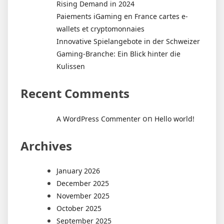
Rising Demand in 2024
Paiements iGaming en France cartes e-
wallets et cryptomonnaies
Innovative Spielangebote in der Schweizer
Gaming-Branche: Ein Blick hinter die
Kulissen
Recent Comments
on
A WordPress Commenter
Hello world!
Archives
January 2026
December 2025
November 2025
October 2025
September 2025