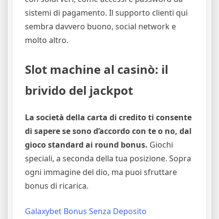
sistemi di pagamento. Il supporto clienti qui
sembra davvero buono, social network e
molto altro.
Slot machine al casinò: il
brivido del jackpot
La società della carta di credito ti consente
di sapere se sono d’accordo con te o no, dal
gioco standard ai round bonus.
Giochi
speciali, a seconda della tua posizione. Sopra
ogni immagine del dio, ma puoi sfruttare
bonus di ricarica.
Galaxybet Bonus Senza Deposito