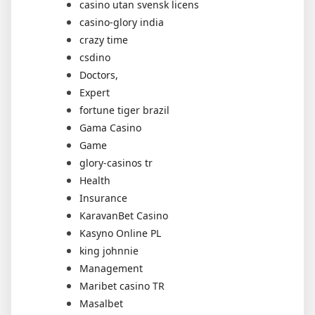
casino utan svensk licens
casino-glory india
crazy time
csdino
Doctors,
Expert
fortune tiger brazil
Gama Casino
Game
glory-casinos tr
Health
Insurance
KaravanBet Casino
Kasyno Online PL
king johnnie
Management
Maribet casino TR
Masalbet