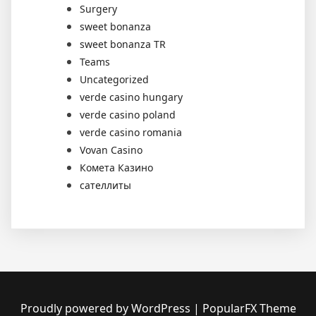
Surgery
sweet bonanza
sweet bonanza TR
Teams
Uncategorized
verde casino hungary
verde casino poland
verde casino romania
Vovan Casino
Комета Казино
сателлиты
Proudly powered by WordPress
|
PopularFX Theme