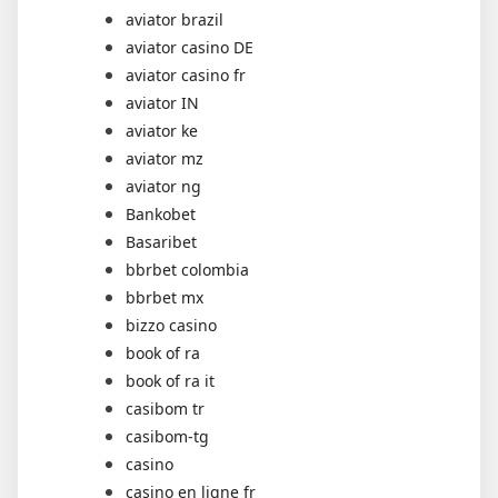
aviator brazil
aviator casino DE
aviator casino fr
aviator IN
aviator ke
aviator mz
aviator ng
Bankobet
Basaribet
bbrbet colombia
bbrbet mx
bizzo casino
book of ra
book of ra it
casibom tr
casibom-tg
casino
casino en ligne fr