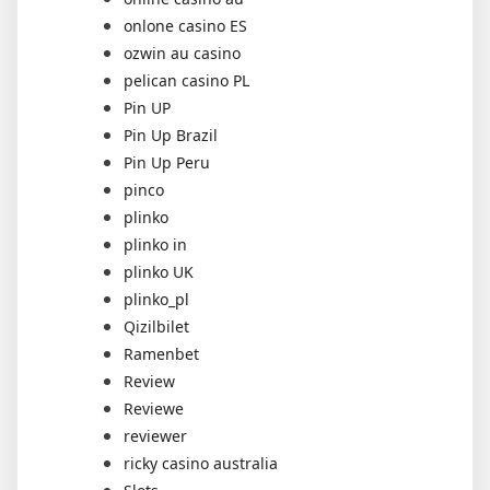
onlone casino ES
ozwin au casino
pelican casino PL
Pin UP
Pin Up Brazil
Pin Up Peru
pinco
plinko
plinko in
plinko UK
plinko_pl
Qizilbilet
Ramenbet
Review
Reviewe
reviewer
ricky casino australia