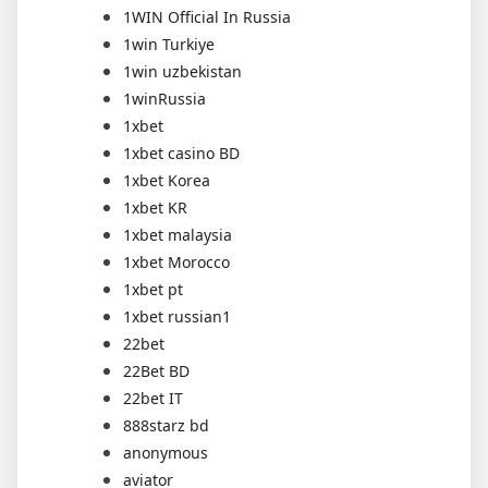
1WIN Official In Russia
1win Turkiye
1win uzbekistan
1winRussia
1xbet
1xbet casino BD
1xbet Korea
1xbet KR
1xbet malaysia
1xbet Morocco
1xbet pt
1xbet russian1
22bet
22Bet BD
22bet IT
888starz bd
anonymous
aviator