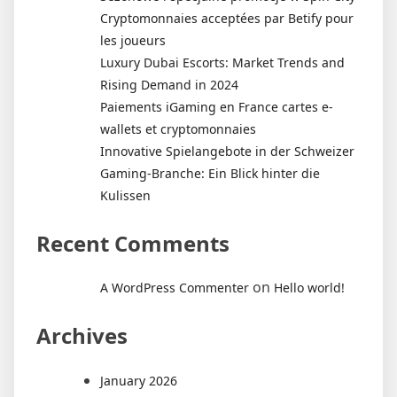
Cryptomonnaies acceptées par Betify pour
les joueurs
Luxury Dubai Escorts: Market Trends and
Rising Demand in 2024
Paiements iGaming en France cartes e-
wallets et cryptomonnaies
Innovative Spielangebote in der Schweizer
Gaming-Branche: Ein Blick hinter die
Kulissen
Recent Comments
on
A WordPress Commenter
Hello world!
Archives
January 2026