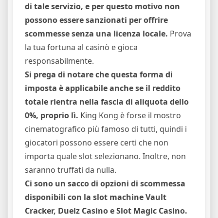
di tale servizio, e per questo motivo non
possono essere sanzionati per offrire
scommesse senza una licenza locale.
Prova
la tua fortuna al casinò e gioca
responsabilmente.
Si prega di notare che questa forma di
imposta è applicabile anche se il reddito
totale rientra nella fascia di aliquota dello
0%, proprio lì.
King Kong è forse il mostro
cinematografico più famoso di tutti, quindi i
giocatori possono essere certi che non
importa quale slot selezionano. Inoltre, non
saranno truffati da nulla.
Ci sono un sacco di opzioni di scommessa
disponibili con la slot machine Vault
Cracker, Duelz Casino e Slot Magic Casino.