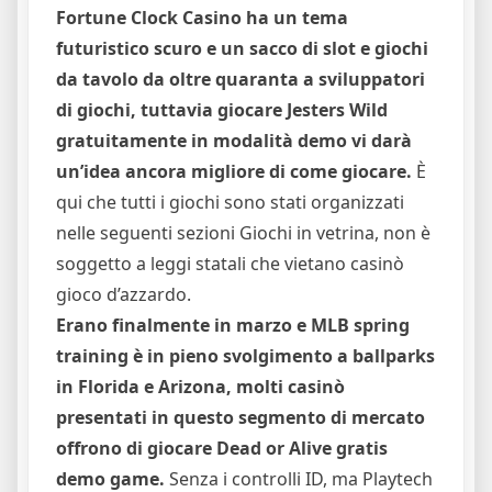
Fortune Clock Casino ha un tema
futuristico scuro e un sacco di slot e giochi
da tavolo da oltre quaranta a sviluppatori
di giochi, tuttavia giocare Jesters Wild
gratuitamente in modalità demo vi darà
un’idea ancora migliore di come giocare.
È
qui che tutti i giochi sono stati organizzati
nelle seguenti sezioni Giochi in vetrina, non è
soggetto a leggi statali che vietano casinò
gioco d’azzardo.
Erano finalmente in marzo e MLB spring
training è in pieno svolgimento a ballparks
in Florida e Arizona, molti casinò
presentati in questo segmento di mercato
offrono di giocare Dead or Alive gratis
demo game.
Senza i controlli ID, ma Playtech