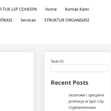
R TUK LSP COHESPA
Home
Kontak Kami
FIKASI
Services
STRUKTUR ORGANISASI
Search
Recent Posts
Sezonowe i specjalne
promocje w Spin City
Cryptomonnaies