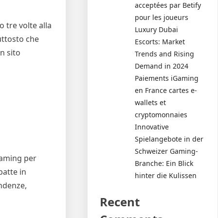
acceptées par Betify
pour les joueurs
tre volte alla
Luxury Dubai
uttosto che
Escorts: Market
n sito
Trends and Rising
Demand in 2024
Paiements iGaming
en France cartes e-
wallets et
cryptomonnaies
Innovative
Spielangebote in der
Schweizer Gaming-
gaming per
Branche: Ein Blick
batte in
hinter die Kulissen
endenze,
Recent