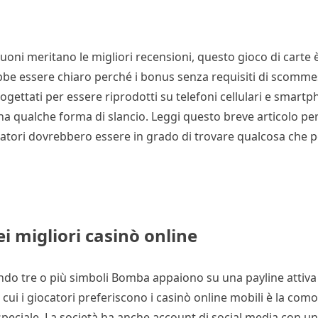
suoni meritano le migliori recensioni, questo gioco di carte 
bbe essere chiaro perché i bonus senza requisiti di scomme
rogettati per essere riprodotti su telefoni cellulari e smart
a qualche forma di slancio. Leggi questo breve articolo pe
iocatori dovrebbero essere in grado di trovare qualcosa che
ei migliori casinò online
uando tre o più simboli Bomba appaiono su una payline attiva
er cui i giocatori preferiscono i casinò online mobili è la com
peciale. La società ha anche account di social media con un