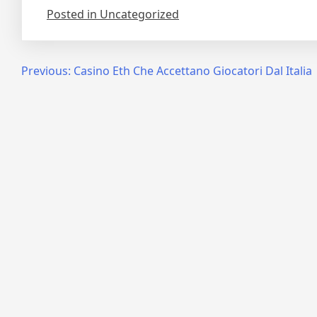
Posted in Uncategorized
Post
Previous:
Casino Eth Che Accettano Giocatori Dal Italia
navigation