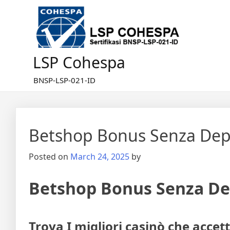
Skip
to
content
LSP Cohespa
BNSP-LSP-021-ID
Betshop Bonus Senza Dep
Posted on
March 24, 2025
by
Betshop Bonus Senza De
Trova I migliori casinò che accet